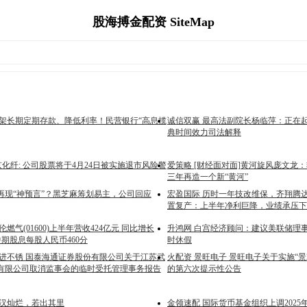
股海搏金配资 SiteMap
下架长期定期存款、降低利率！民营银行“高息揽
诚信双赢 最高法副院长杨临萍：正在
典时间效力司法解释
京化纤: 公司股票将于4月24日被实施退市风险警
爱策略 [财经面对面]黄河旋风庞文龙
三年再造一个新“黄河”
股再现“神预言”？黑芝麻筹划易主，公司回应
宏盈国际 历时一年技改维保，齐翔腾达
置复产：上半年净利巨降，业绩承压下
伦燃气(01600)上半年营收424亿元 同比增长
升鸿网 白宫经济顾问：建议美联储理
发中期股息每股人民币460分
时休假
武进不锈 国泰海通证券股份有限公司关于江苏武
火配资 景旺电子 景旺电子关于实施“景
有限公司取消监事会的临时受托管理事务报告
的第六次提示性公告
星汉灿烂，若出其里
金领速配 国际货币基金组织上调202