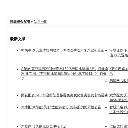
股海搏金配资
»
站点地图
最新文章
91快牛 多元主体协同攻坚：31省份共绘未来产业新蓝图
港联证券 
储”模式退场
A策略 宣亚国际2025年营收3.50亿元同比降48.83%, 归母净
KB资产 南
利润-7249.49万元同比降106.59%, 净利率下降15.49个百分
示
点
启远网 A
同花配资 NCE平台特朗普拟罢免美联储官员引发市场震动
六六配资 天
106% 派
牛牛配 太阳能 关于“太能转债”开始转股的提示性公告
智股策略 
进不锈股份
大盈家 传统酿造技艺申报非遗
仁信优配 