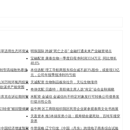
起草适用生态环境法
明珠国际 跨越“死亡之谷” 金融打通未来产业融资堵点
宝融配资 康泰生物一季度归母净利润3334万元, 同比增长
48.6%
：转型高端散热赛道
本信选配 理工导航两股东拟合减不超3%股份，或套现13亿
元，公司年报季报净利均亏损
30万吨环氧丙烷装
天诚配资 生物制品板块拉升，天坛生物涨停
欲谋求产能突围
奇侠优配 贝森特：美联储主席人选“肯定”会在金秋揭晓
事库克在诉讼期间暂
米配资 金诚信 金诚信向不特定对象发行可转换公司债券发
行提示性公告
23转债”赎回暨摘牌
益牛网 区工商联组织我区民营企业家参观泰商文化书画展
天盈资本 推3本搞笑类小说：观寿锁命避死劫，百吨车撞穿
异界
5年中国经济增速预期
牛势策略 辽宁印发《中国（丹东）跨境电子商务综合试验