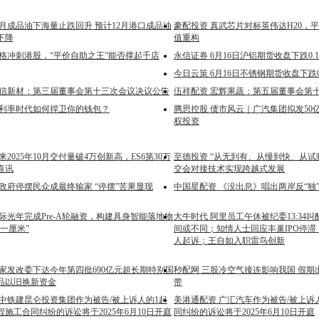
1月成品油下海量止跌回升 预计12月港口成品油
豪配投资 真武芯片对标英伟达H20，
下降
值重构
比格冲刺港股，“平价自助之王”能否撑起千店
永信证券 6月16日沪铝期货收盘下跌0.1
今日云策 6月16日不锈钢期货收盘下跌0.
仁信新材：第三届董事会第十三次会议决议公告
伍祥配资 宏辉果蔬：第五届董事会第
低利率时代如何捍卫你的钱包？
腾思控股 债市风云｜广汽集团拟发50亿
权投资
来2025年10月交付量破4万创新高，ES6第30万
至德投资 “从无到有、从慢到快、从试
喜讯
交会对接技术实现跨越式发展
政府停摆民众成最终输家 “停摆”苦果显现
中国星配资 《没出息》唱出两岸反“独
际光年完成Pre-A轮融资，构建具身智能落地物
大牛时代 阿里员工午休被纪委13:34
一厘米”
间或不同；知情人士回应丰巢IPO停
人起诉；王自如入职雷鸟创新
国家发改委下达今年第四批690亿元超长期特别国
秒配网 三股冷空气接连影响我国 假期
品以旧换新资金
带
 中铁建昆仑投资集团作为被告/被上诉人的1起
美港通配资 广汇汽车作为被告/被上诉
施工合同纠纷的诉讼将于2025年6月10日开庭
同纠纷的诉讼将于2025年6月10日开庭