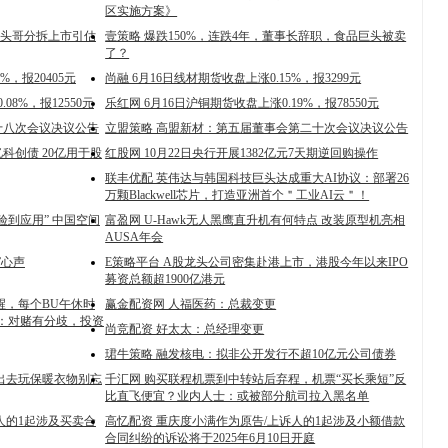
区实施方案》
平头哥分拆上市引估
壹策略 爆跌150%，连跌4年，董事长辞职，食品巨头被卖
了？
%，报20405元
尚融 6月16日线材期货收盘上涨0.15%，报3299元
08%，报12550元
乐红网 6月16日沪铜期货收盘上涨0.19%，报78550元
十八次会议决议公告
立盟策略 高盟新材：第五届董事会第二十次会议决议公告
科创债 20亿用于股
红股网 10月22日央行开展1382亿元7天期逆回购操作
联丰优配 英伟达与韩国科技巨头达成重大AI协议：部署26
万颗Blackwell芯片，打造亚洲首个＂工业AI云＂！
验到应用” 中国空间
富盈网 U-Hawk无人黑鹰直升机有何特点 改装原型机亮相
AUSA年会
”心声
E策略平台 A股龙头公司密集赴港上市，港股今年以来IPO
募资总额超1900亿港元
叫醒，每个BU午休时
赢金配资网 人福医药：总裁变更
滞：对赌有分歧，投资
尚竞配资 好太太：总经理变更
珺牛策略 融发核电：拟非公开发行不超10亿元公司债券
出去玩保暖衣物别忘
千汇网 购买联程机票到中转站后弃程，机票“买长乘短”反
比直飞便宜？业内人士：或被部分航司拉入黑名单
人的1起涉及买卖合
高忆配资 重庆度小满作为原告/上诉人的1起涉及小额借款
合同纠纷的诉讼将于2025年6月10日开庭