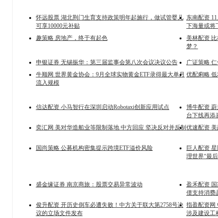
怀远股票 湖北荆门生育支持政策明年起施行，做试管婴儿
东南配资 1
可享10000元补贴
下海量或将
趣策略 房地产，终于有起色
美林配资 
梦？
申银证券 无锡振华：第三届监事会第八次会议决议公告
广证策略 
牛顺网 世界黄金协会：9月全球实物黄金ETF录得最大单月
优配痢略 
流入规模
信达配资 小马智行在深圳启动Robotaxi创新应用试点
博牛配资 蔚
台下线再添
奕汇网 美对华造船业等限制落地 中方回应 坚决反对并反制
优速配资 美
国尚策略 公募机构密集提示跨境ETF溢价风险
巨人配资 星
理世界“最后
盛金缘证券 南京商旅：股票交易异常波动
盈禾配资 
债支持消费
俊升配资 开历史倒车必遭失败！中方关于联大第2758号决
指盈配资网
议的立场文件发布
涉及建设工程